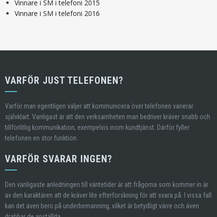
Vinnare i SM i telefoni 2015
Vinnare i SM i telefoni 2016
VARFÖR JUST TELEFONEN?
Varför man egentligen väljer att kommunicera över telefonen varierar
självklart. Vanligast är att den verksamheten man bedriver kräver snabb och
tillförlitlig kommunikation, exempelvis inom kundtjänst. Därför fyller
telefonen en stor funktion.
VARFÖR SVARAR INGEN?
Den vanligaste anledningen till väntetider är att frågorna som kommer in är
av den karaktären att de kräver lite efterforskning för att svara på. I vissa fall
kan det även bero på underbemanning, vilket är betydligt värre och även
drabbar de anställda.