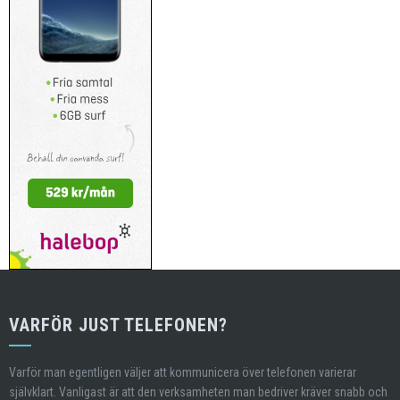
VARFÖR JUST TELEFONEN?
Varför man egentligen väljer att kommunicera över telefonen varierar
självklart. Vanligast är att den verksamheten man bedriver kräver snabb och